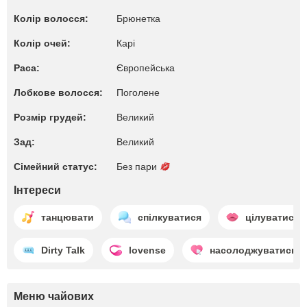
Колір волосся:
Брюнетка
Колір очей:
Карі
Раса:
Європейська
Лобкове волосся:
Поголене
Розмір грудей:
Великий
Зад:
Великий
Сімейний статус:
Без пари
Інтереси
танцювати
спілкуватися
цілуватися
Dirty Talk
lovense
насолоджуватись
Меню чайових