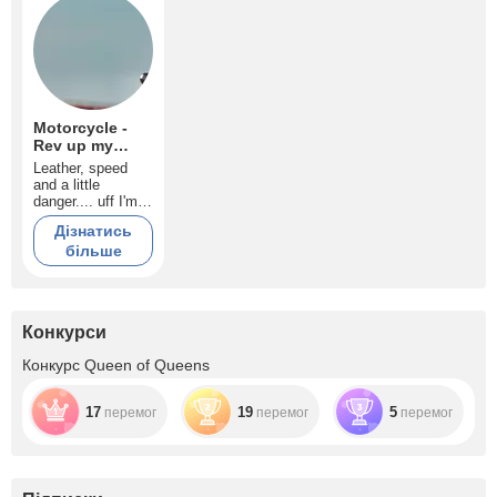
Motorcycle -
Rev up my
engine
Leather, speed
and a little
danger.... uff I'm
ready!!!
Дізнатись
більше
Конкурси
Конкурс Queen of Queens
17
19
5
перемог
перемог
перемог