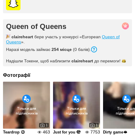
Queen of Queens
claireheart
бере участь у конкурсі «European
Queen of
Queens
».
Наразі модель займає
254 місце
(0 балів).
Надішли Токени, щоб наблизити
claireheart
до
перемоги!
Фотографії
Тільки для
Тільки для
Тільки дл
підписників
підписників
підписник
1
1
463
7753
Teardrop 😉
Just for you 🫣
Dirty game🫦