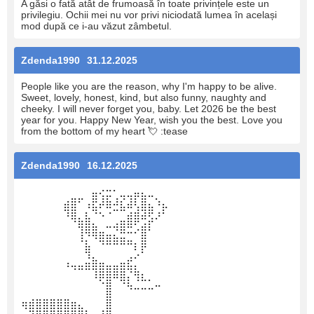
A găsi o fată atât de frumoasă în toate privințele este un
privilegiu. Ochii mei nu vor privi niciodată lumea în același
mod după ce i-au văzut zâmbetul.
Zdenda1990
31.12.2025
People like you are the reason, why I'm happy to be alive.
Sweet, lovely, honest, kind, but also funny, naughty and
cheeky. I will never forget you, baby. Let 2026 be the best
year for you. Happy New Year, wish you the best. Love you
from the bottom of my heart 💘 :tease
Zdenda1990
16.12.2025
⠀⠀⠀⠀⠀⠀⠀⠀⠀⠀⣤⢔⣒⠂⣀⣀⣤⣄⣀⠀⠀
⠀⠀⠀⠀⠀⠀⣴⣿⠋⢠⣟⡼⣷⠼⣎⣼⢇⣿⣄⠱⣄
⠀⠀⠀⠀⠀⠀⠹⣿⡀⣆⠙⠢⠐⠉⠉⣴⣾⣽⢟⡰⠃
⠀⠀⠀⠀⠀⠀⠀⠈⢿⣿⣦⠀⠤⢴⣿⠿⢋⣴⡏⠀⠀
⠀⠀⠀⠀⠀⠀⠀⠀⢸⡙⠻⣿⣶⣦⣭⣉⠁⣿⠀⠀⠀
⠀⠀⠀⠀⠀⠀⠀⠀⠀⣷⠀⠈⠉⠉⠉⠉⠇⡟⠀⠀⠀
⠀⠀⠀⠀⠀⠀⢀⠀⠀⣘⣦⣀⠀⠀⣀⡴⠊⠀⠀⠀⠀
⠀⠀⠀⠀⠀⠀⠈⠙⠛⠛⢻⣿⣿⣿⣿⠻⣧⡀⠀⠀⠀
⠀⠀⠀⠀⠀⠀⠀⠀⠀⠀⠈⠫⣿⠉⠻⣇⠘⠓⠂⣀⠀
⠀⠀⠀⠀⠀⠀⠀⠀⠀⠀⠀⠀⣿⠀⠀⠈⠉⠉⠉⠀⠀
⢶⣾⣿⣿⣿⣿⣿⣶⣄⠀⠀⠀⣿⠀⠀⠀⠀⠀⠀⠀⠀