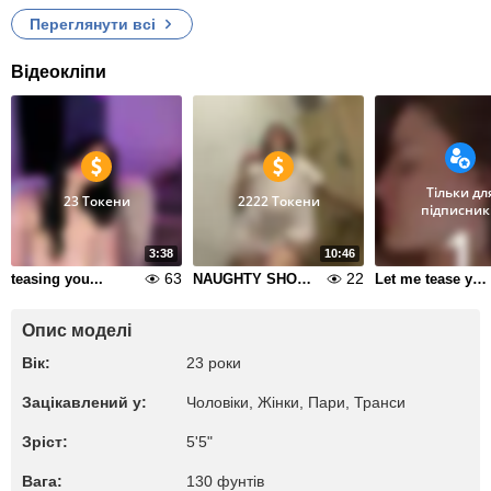
Переглянути всі
Відеокліпи
Тільки дл
23 Токени
2222 Токени
підписник
3:38
10:46
63
22
teasing you...
NAUGHTY SHOWER
Let me tease you
Опис моделі
Вік:
23 роки
Зацікавлений у:
Чоловіки, Жiнки, Пари, Транси
Зріст:
5'5"
Вага:
130 фунтів