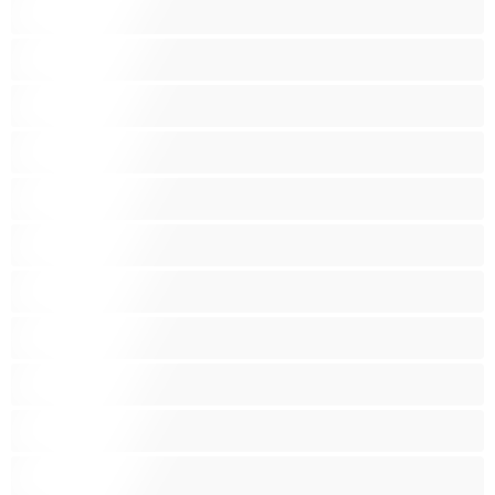
Вагітні
Велика дупа
Великі груди
Величезні груди
Волохаті кицьки
Груповий секс
Домогосподарки
Зрілі
Крихітки
Крихітки
Курці