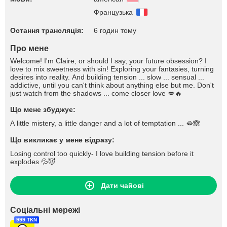
Французька
Остання трансляція:
6 годин тому
Про мене
Welcome! I'm Claire, or should I say, your future obsession? I
love to mix sweetness with sin! Exploring your fantasies, turning
desires into reality. And building tension ... slow ... sensual ...
addictive, until you can't think about anything else but me. Don't
just watch from the shadows ... come closer love 💋🔥
Що мене збуджує:
A little mistery, a little danger and a lot of temptation ... 🫦🙈
Що викликає у мене відразу:
Losing control too quickly- I love building tension before it
explodes 💦😈
Дати чайові
Соціальні мережі
999 TKN