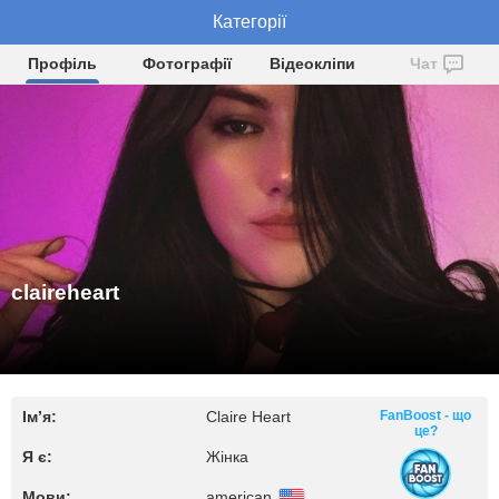
claireheart
Категорії
Профіль
Фотографії
Відеокліпи
Чат
claireheart
Ім’я:
Claire Heart
FanBoost - що
це?
Я є:
Жінка
Мови:
american